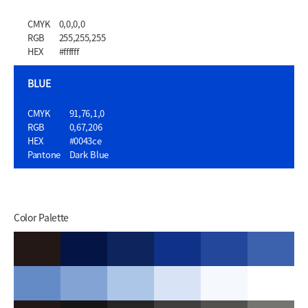
CMYK
0,0,0,0
RGB
255,255,255
HEX
#ffffff
BLUE
CMYK
91,76,1,0
RGB
0,67,206
HEX
#0043ce
Pantone
Dark Blue
Color Palette